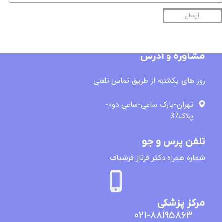
ارسال
مشاوره و آدرس
روز های یکشنبه از طریق تماس تلفنی
تهران-پارک ساعی-ساعی دوم-
پلاک37
تلفن پرس و جو
​شماره همراه دکتر فرناز فرشباف
مرکز پزشکی
021-88195863