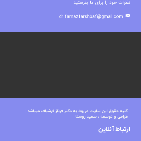
نظرات خود را برای ما بفرستید
dr.farnazfarshbaf@gmail.com
کلیه حقوق این سایت مربوط به دکتر فرناز فرشباف میباشد​​​​​​​ |
طراحی و توسعه : س
عید روستا
ارتباط آنلاین