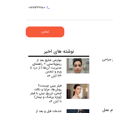
09
199339980
تماس
نوشته های اخیر
ز جراحی
عوارض شایع بعد از
رینوپلاستی + راهنمای
مدیریت آن‌ها | از درد تا
ورم و تنفس
۲۳ آبان ۰۴
فیلر بینی چیست؟
روش‌ها، مزایا و نکات
ایمنی تزریق بینی با فیلر
(ویژه پزشک و بیمار)
۱۱ آبان ۰۴
م عمل
خدمات قبل و بعد از