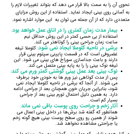
نحوی آن را به سمت بالا قرار می‌ دهد که بتواند تغییرات لازم را
به آسانی روی بینی ایجاد نماید. استفاده از این روش مزایای
متعددی دارد که از آن جمله می توان به این موارد اشاره نمود:
بیمار مدت زمان کمتری را در اتاق عمل خواهد بود
:
استفاده از بی حسی کمتر در این روش حداقل نیم
ساعت
زمان
جراحی بینی را کوتاهتر می کند.
برشی در ناحیه کلوملا ایجاد نمی شود
کلوملا تیغه
:
غضروفی است که در قسمت پایینی سپتوم بینی قرار
دارند و باعث جداسازی سوراخ های بینی می شود. این
تیغه نوک بینی را را به پایه بینی متصل می کند.
نوک بینی بعد عمل بینی گوشتی کمتر ورم می کند
:
پس از مدت کوتاهی نیز ورم ها به خودی خود برطرف
می شوند. از آنجا که برشی در ناحیه کلوملا ایجاد نمی
شود، بنابراین جریان خون همچنان بعد از جراحی ادامه
دارد. به همین دلیل احتمال تورم بینی بعد از جراحی
بسیار کم است.
آثار زخم و جراحت روی پوست باقی نمی ماند
:
همانطور که گفته شد برش‌ها در داخل بینی اعمال می
شوند از همین رو روی سطح پوست بینی هیچ گونه زخم
یا جراحتی مشاهده نخواهد شد.
در کنار همه مزایایی که عمل بینی گوشتی به روش بسته دارد،