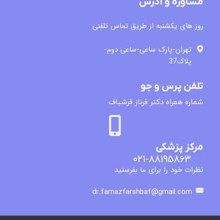
مشاوره و آدرس
روز های یکشنبه از طریق تماس تلفنی
تهران-پارک ساعی-ساعی دوم-
پلاک37
تلفن پرس و جو
​شماره همراه دکتر فرناز فرشباف
مرکز پزشکی
021-88195863
نظرات خود را برای ما بفرستید
dr.farnazfarshbaf@gmail.com