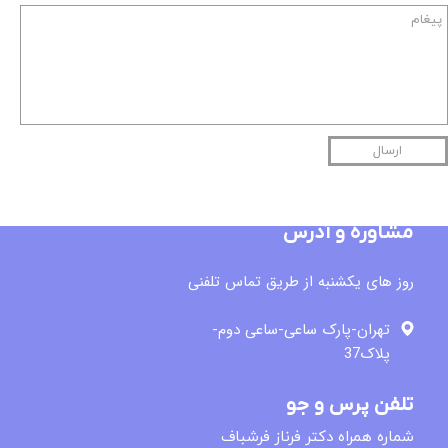
ارسال
مشاوره و آدرس
روز های یکشنبه از طریق تماس تلفنی
تهران-پارک ساعی-ساعی دوم-
پلاک37
تلفن پرس و جو
​شماره همراه دکتر فرناز فرشباف