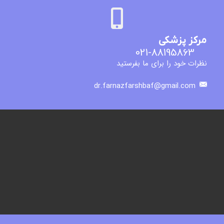
مرکز پزشکی
021-88195863
نظرات خود را برای ما بفرستید
dr.farnazfarshbaf@gmail.com