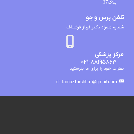
پلاک37
تلفن پرس و جو
​شماره همراه دکتر فرناز فرشباف
مرکز پزشکی
021-88195863
نظرات خود را برای ما بفرستید
dr.farnazfarshbaf@gmail.com